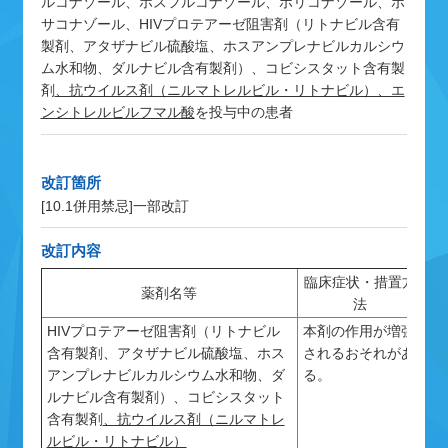
ルコナゾール、ホスフルコナゾール、ボリコナゾール、ポ
サコナゾール、HIVプロテアーゼ阻害剤（リトナビル含有
製剤、アタザナビル硫酸塩、ホスアンプレナビルカルシウ
ム水和物、ダルナビル含有製剤）、コビシスタット含有製
剤
、抗ウイルス剤（ニルマトレルビル・リトナビル）、エ
ンシトレルビルフマル酸
を投与中の患者
改訂箇所
[10.1併用禁忌]
一部改訂
改訂内容
臨床症状・措置方
薬剤名等
機
法
HIVプロテアーゼ阻害剤（リトナビル
本剤の作用が増強
こ
含有製剤、アタザナビル硫酸塩、ホス
されるおそれがあ
Y
アンプレナビルカルシウム水和物、ダ
る。
し
ルナビル含有製剤）、コビシスタット
ア
含有製剤
、抗ウイルス剤（ニルマトレ
す
ルビル・リトナビル）
る