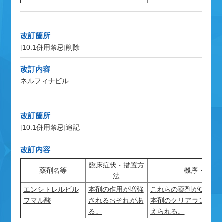
改訂箇所
[10.1併用禁忌]
削除
改訂内容
ネルフィナビル
改訂箇所
[10.1併用禁忌]
追記
改訂内容
臨床症状・措置方
薬剤名等
機序・危険
法
エンシトレルビル
本剤の作用が増強
これらの薬剤がCYP3
フマル酸
されるおそれがあ
本剤のクリアランスが
る。
えられる。