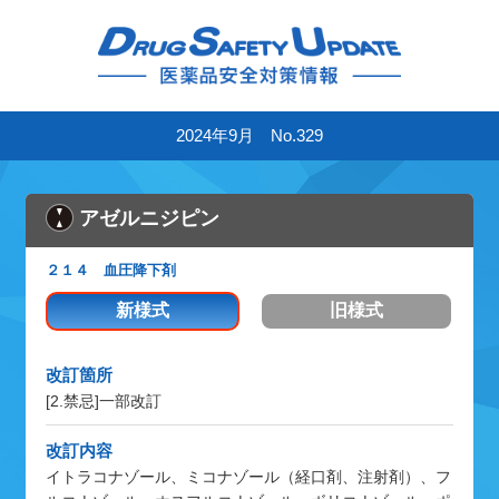
2024年9月 No.329
アゼルニジピン
２１４ 血圧降下剤
新様式
旧様式
改訂箇所
[2.禁忌]
一部改訂
改訂内容
イトラコナゾール、ミコナゾール（経口剤、注射剤）、フ