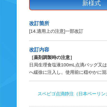
新様式
改訂箇所
[14.適用上の注意]
一部改訂
改訂内容
［薬剤調製時の注意］
日局生理食塩液100mL点滴バッグ又
へ緩徐に注入し、使用前に穏やかに混
スペビゴ点滴静注（日本ベーリン