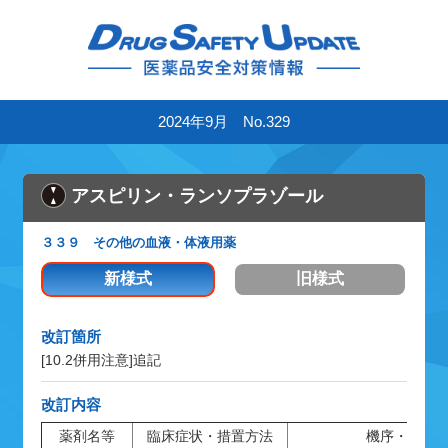
2024年9月 No.329
アスピリン・ランソプラゾール
３３９ その他の血液・体液用薬
新様式
旧様式
改訂箇所
[10.2併用注意]
追記
改訂内容
薬剤名等
臨床症状・措置方法
機序・危険