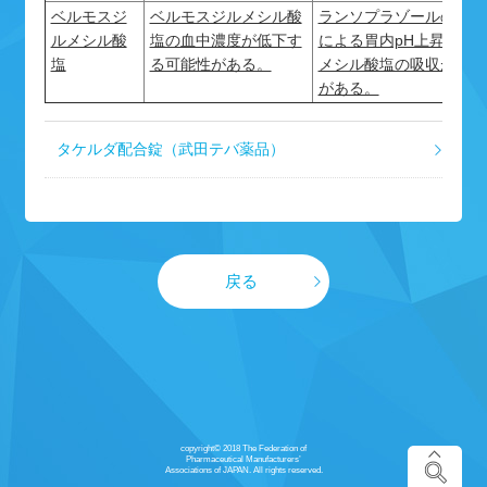
ベルモスジ
ベルモスジルメシル酸
ランソプラゾールの胃酸
ルメシル酸
塩の血中濃度が低下す
による胃内pH上昇によ
塩
る可能性がある。
メシル酸塩の吸収が抑制
がある。
タケルダ配合錠（武田テバ薬品）
戻る
copyright© 2018 The Federation of
Pharmaceutical Manufacturers’
Associations of JAPAN. All rights reserved.