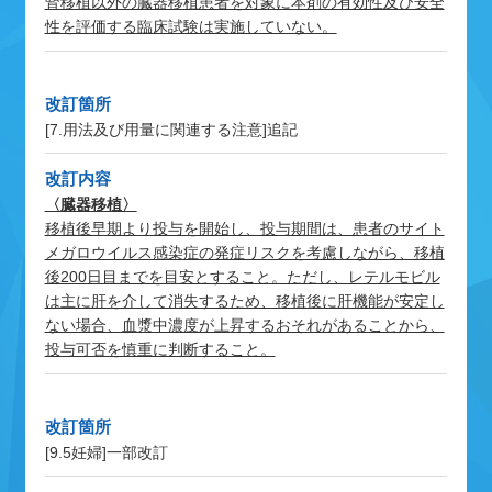
腎移植以外の臓器移植患者を対象に本剤の有効性及び安全
性を評価する臨床試験は実施していない。
改訂箇所
[7.用法及び用量に関連する注意]
追記
改訂内容
〈臓器移植〉
移植後早期より投与を開始し、投与期間は、患者のサイト
メガロウイルス感染症の発症リスクを考慮しながら、移植
後200日目までを目安とすること。ただし、レテルモビル
は主に肝を介して消失するため、移植後に肝機能が安定し
ない場合、血漿中濃度が上昇するおそれがあることから、
投与可否を慎重に判断すること。
改訂箇所
[9.5妊婦]
一部改訂