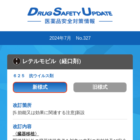
2024年7月 No.327
レテルモビル（経口剤）
６２５ 抗ウイルス剤
新様式
旧様式
改訂箇所
[5.効能又は効果に関連する注意]
新設
改訂内容
〈臓器移植〉