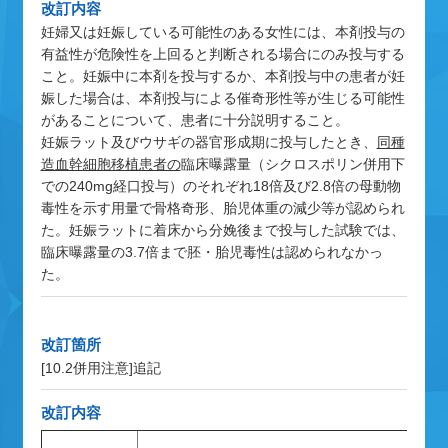
改訂内容
妊婦又は妊娠している可能性のある女性には、本剤投与の
有益性が危険性を上回ると判断される場合にのみ投与する
こと。妊娠中に本剤を投与するか、本剤投与中の患者が妊
娠した場合は、本剤投与による催奇形性等が生じる可能性
があることについて、患者に十分説明すること。
妊娠ラット及びウサギの器官形成期に投与したとき、
同種
造血幹細胞移植患者の
臨床曝露量（シクロスポリン併用下
での240mg経口投与）のそれぞれ18倍及び2.8倍の母動物
毒性を示す用量で骨格奇形、胎児体重の減少等が認められ
た。妊娠ラットに着床から分娩後まで投与した試験では、
臨床曝露量の3.7倍まで胚・胎児毒性は認められなかっ
た。
改訂箇所
[10.2併用注意]
追記
改訂内容