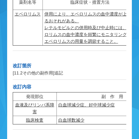
薬剤名等
臨床症状・措置方法
エベロリムス
併用により、エベロリムスの血中濃度が上昇す
るおそれがある。
レテルモビルとの併用時及び中止時には、エベ
ロリムスの血中濃度を頻繁にモニタリングし、
エベロリムスの用量を調節すること。
改訂箇所
[11.2その他の副作用]
追記
改訂内容
発現部位
副 作 用
血液及びリンパ系障
白血球減少症、好中球減少症
害
臨床検査
白血球数減少