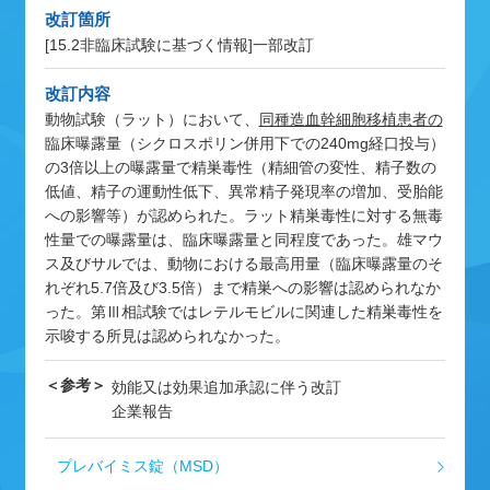
改訂箇所
[15.2非臨床試験に基づく情報]
一部改訂
改訂内容
動物試験（ラット）において、
同種造血幹細胞移植患者の
臨床曝露量（シクロスポリン併用下での240mg経口投与）
の3倍以上の曝露量で精巣毒性（精細管の変性、精子数の
低値、精子の運動性低下、異常精子発現率の増加、受胎能
への影響等）が認められた。ラット精巣毒性に対する無毒
性量での曝露量は、臨床曝露量と同程度であった。雄マウ
ス及びサルでは、動物における最高用量（臨床曝露量のそ
れぞれ5.7倍及び3.5倍）まで精巣への影響は認められなか
った。第Ⅲ相試験ではレテルモビルに関連した精巣毒性を
示唆する所見は認められなかった。
＜参考＞
効能又は効果追加承認に伴う改訂
企業報告
プレバイミス錠（MSD）